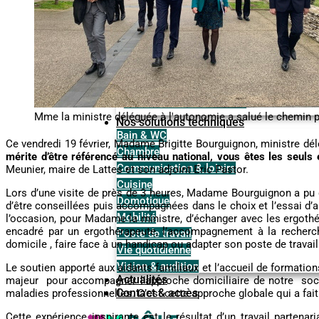
Espaces disponibles à la location
Disponibilité des espaces
Mme la ministre déléguée à l'autonomie a salué le chemin 
Nos solutions techniques
Bain & WC
Ce vendredi 19 février, Madame Brigitte Bourguignon, ministre dél
Chambre
mérite d’être référencé au niveau national, vous êtes les seuls 
Communication & loisirs
Meunier, maire de Lattes et son adjoint Eric Pastor.
Cuisine
Lors d’une visite de près de 3 heures, Madame Bourguignon a pu dé
Domotique
d’être conseillées puis accompagnées dans le choix et l’essai d’a
Mobilité
l’occasion, pour Madame la ministre, d’échanger avec les ergothé
encadré par un ergothérapeute, l’accompagnement à la recherc
Poste de travail
domicile , faire face à un handicap ou adapter son poste de travai
Vie quotidienne
Vision & audition
Le soutien apporté aux aidants familiaux et l’accueil de formation
Actualités
majeur pour accompagner l’approche domiciliaire de notre sociét
Contact & accès
maladies professionnelles. C’est cette approche globale qui a fait
Cette expérience inspirante est le résultat d’un travail partena