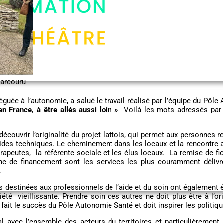
parcouru
éguée à l’autonomie, a salué le travail réalisé par l’équipe du Pôl
en France, à être allés aussi loin »
Voilà les mots adressés par 
couvrir l’originalité du projet lattois, qui permet aux personnes r
ides techniques. Le cheminement dans les locaux et la rencontre av
rapeutes, la référente sociale et les élus locaux. La remise de fi
he de financement sont les services les plus couramment délivr
l.
s destinées aux professionnels de l’aide et du soin ont également é
é vieillissante. Prendre soin des autres ne doit plus être à l’o
 fait le succès du Pôle Autonomie Santé et doit inspirer les politi
rial avec l’ensemble des acteurs du territoires et particulièremen