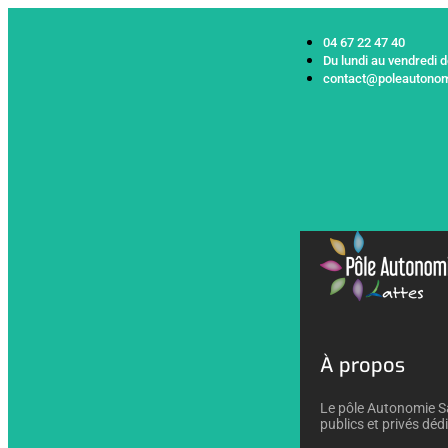
04 67 22 47 40
Du lundi au vendredi 
contact@poleautonom
À propos
Le pôle Autonomie Sa
publics et privés déd