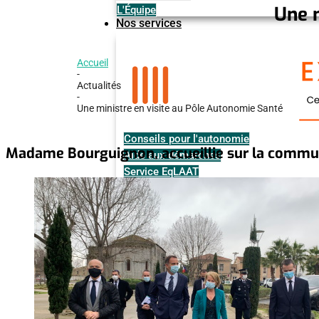
Une m
L'Équipe
Nos services
Accueil
-
Actualités
-
Une ministre en visite au Pôle Autonomie Santé
Conseils pour l'autonomie
Madame Bourguignon, accueillie sur la commun
Aide aux démarches
Service EqLAAT
Living Lab
Illustrations de la méthode