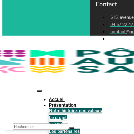
Contact
615, avenue
04 67 22 47
contact@po
Lundi-Vendr
Accueil
Présentation
Notre histoire, nos valeurs
Le projet
Le GIP
Les partenaires