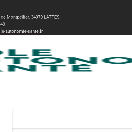
 de Montpellier, 34970 LATTES
 40
le-autonomie-sante.fr
edi (8h30-12h/13h-17h)