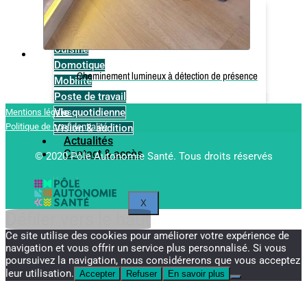
Bain & WC
Chambre
Communication & loisirs
Cuisine
Domotique
Cheminement lumineux à détection de présence
Mobilité
Poste de travail
Vie quotidienne
Mentions légales
Politique de confidentialité
Vision & audition
Actualités
Contact & accès
© 2020 Pôle Autonomie Santé. Tous droits réservés
X
Défiler vers le haut
Ce site utilise des cookies pour améliorer votre expérience de
navigation et vous offrir un service plus personnalisé. Si vous
poursuivez la navigation, nous considérerons que vous acceptez
leur utilisation.
Accepter
Refuser
En savoir plus