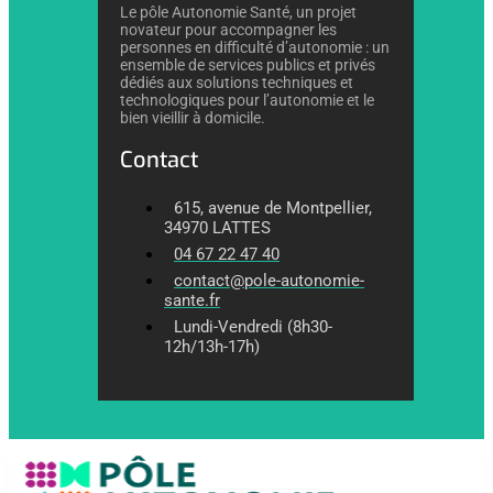
Le pôle Autonomie Santé, un projet
novateur pour accompagner les
personnes en difficulté d’autonomie : un
ensemble de services publics et privés
dédiés aux solutions techniques et
technologiques pour l’autonomie et le
bien vieillir à domicile.
Contact
615, avenue de Montpellier,
34970 LATTES
04 67 22 47 40
contact@pole-autonomie-
sante.fr
Lundi-Vendredi (8h30-
12h/13h-17h)