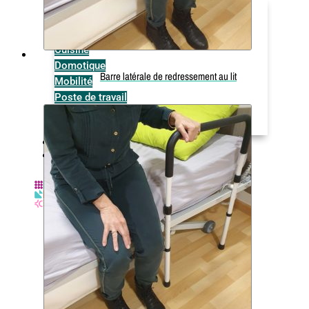
Bain & WC
Chambre
Communication & loisirs
Cuisine
Domotique
Barre latérale de redressement au lit
Mobilité
Poste de travail
Vie quotidienne
Vision & audition
Actualités
Contact & accès
X