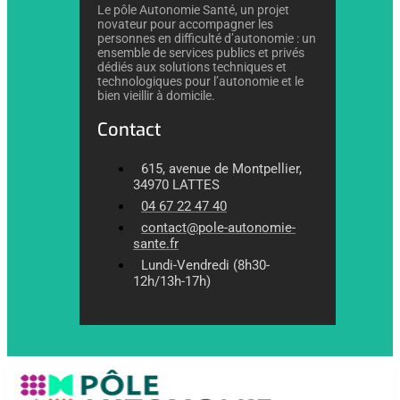
Le pôle Autonomie Santé, un projet
novateur pour accompagner les
personnes en difficulté d’autonomie : un
ensemble de services publics et privés
dédiés aux solutions techniques et
technologiques pour l’autonomie et le
bien vieillir à domicile.
Contact
615, avenue de Montpellier,
34970 LATTES
04 67 22 47 40
contact@pole-autonomie-
sante.fr
Lundi-Vendredi (8h30-
12h/13h-17h)