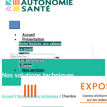
Accueil
Présentation
Notre histoire, nos valeurs
Le projet
Le GIP
Les partenaires
L'Équipe
Nos services
Nos solutions techniques
Accueil
/
Nos solutions techniques
/ Chambre