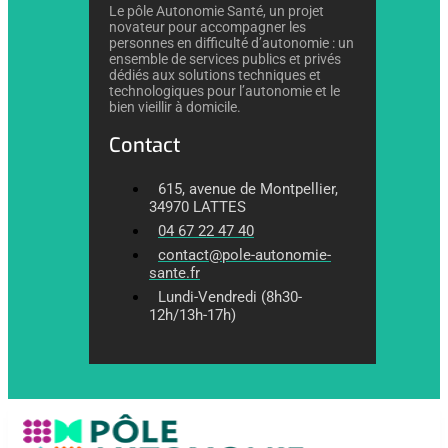
Le pôle Autonomie Santé, un projet
novateur pour accompagner les
personnes en difficulté d’autonomie : un
ensemble de services publics et privés
dédiés aux solutions techniques et
technologiques pour l’autonomie et le
bien vieillir à domicile.
Contact
615, avenue de Montpellier,
34970 LATTES
04 67 22 47 40
contact@pole-autonomie-
sante.fr
Lundi-Vendredi (8h30-
12h/13h-17h)