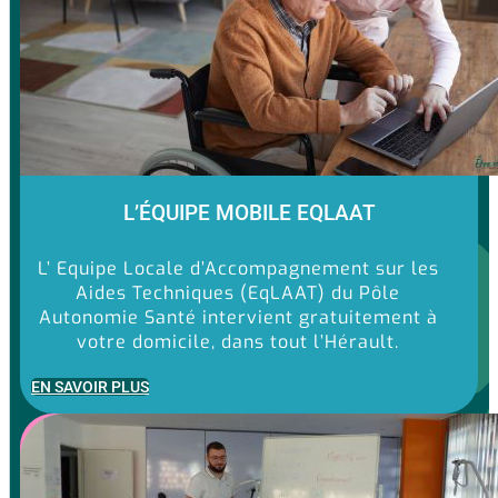
L’ÉQUIPE MOBILE EQLAAT
L’ Equipe Locale d’Accompagnement sur les
Aides Techniques (EqLAAT) du Pôle
Autonomie Santé intervient gratuitement à
votre domicile, dans tout l’Hérault.
EN SAVOIR PLUS