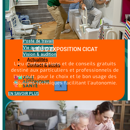
Bain & WC
Chambre
Communication & loisirs
Cuisine
Domotique
Mobilité
Poste de travail
Vie quotidienne
LIEU D’EXPOSITION CICAT
Vision & audition
Actualités
Lieu d’informations et de conseils gratuits
Contact & accès
destiné aux particuliers et professionnels de
l’Hérault, pour le choix et le bon usage des
solutions techniques facilitant l’autonomie.
X
EN SAVOIR PLUS