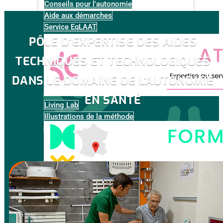
Conseils pour l'autonomie
Aide aux démarches
Service EqLAAT
PÔLE D'EXPERTISE DES AIDES
TECHNIQUES ET TECHNOLOGIQUES
DANS LE DOMAINE DE L'AUTONOMIE
EN SANTÉ
Living Lab
Illustrations de la méthode
Espaces disponibles à la location
Disponibilité des espaces
Nos solutions techniques