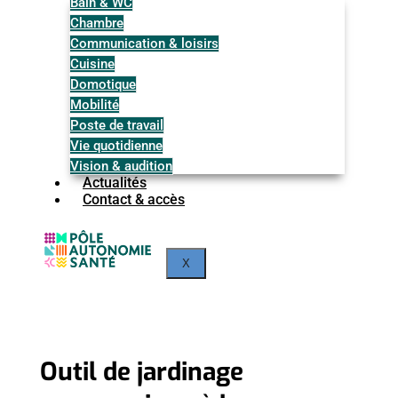
Bain & WC
Chambre
Communication & loisirs
Cuisine
Domotique
Mobilité
Poste de travail
Vie quotidienne
Vision & audition
Actualités
Contact & accès
X
Outil de jardinage