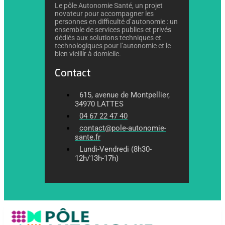
Le pôle Autonomie Santé, un projet
novateur pour accompagner les
personnes en difficulté d’autonomie : un
ensemble de services publics et privés
dédiés aux solutions techniques et
technologiques pour l’autonomie et le
bien vieillir à domicile.
Contact
615, avenue de Montpellier,
34970 LATTES
04 67 22 47 40
contact@pole-autonomie-
sante.fr
Lundi-Vendredi (8h30-
12h/13h-17h)