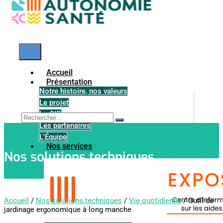
Accueil
Présentation
Notre histoire, nos valeurs
Le projet
Le GIP
Les partenaires
L'Équipe
Nos services
Nos solutions techniques
Accueil
/
Nos solutions techniques
/
Vie quotidienne
/ Outil de
jardinage ergonomique à long manche