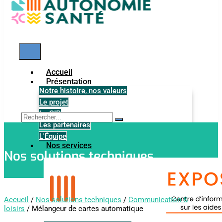
Accueil
Présentation
Notre histoire, nos valeurs
Le projet
Le GIP
Les partenaires
L'Équipe
Nos services
Nos solutions techniques
Accueil
/
Nos solutions techniques
/
Communication &
loisirs
/ Mélangeur de cartes automatique