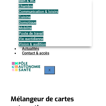
Bain & WC
Chambre
Communication & loisirs
Cuisine
Domotique
Mobilité
Poste de travail
Vie quotidienne
Vision & audition
Actualités
Contact & accès
X
Mélangeur de cartes