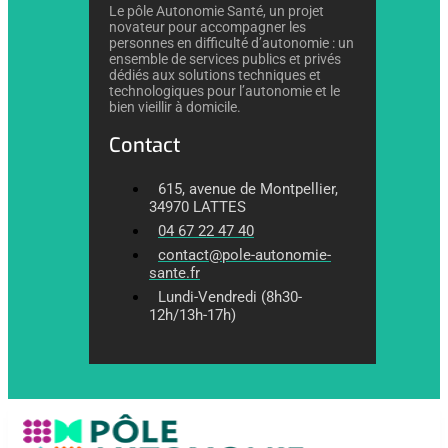
Le pôle Autonomie Santé, un projet
novateur pour accompagner les
personnes en difficulté d’autonomie : un
ensemble de services publics et privés
dédiés aux solutions techniques et
technologiques pour l’autonomie et le
bien vieillir à domicile.
Contact
615, avenue de Montpellier,
34970 LATTES
04 67 22 47 40
contact@pole-autonomie-
sante.fr
Lundi-Vendredi (8h30-
12h/13h-17h)