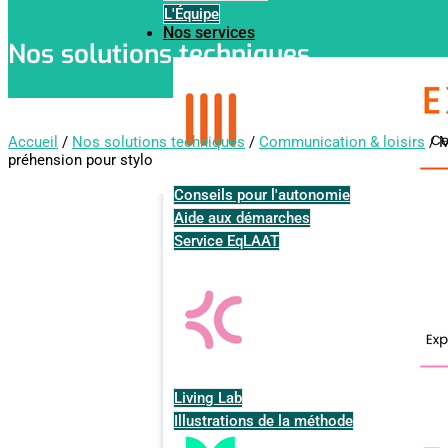
L'Équipe
Nos services
Nos solutions techniques
Accueil
/
Nos solutions techniques
/
Communication & loisirs
/ M
préhension pour stylo
Conseils pour l'autonomie
Aide aux démarches
Service EqLAAT
Living Lab
Illustrations de la méthode