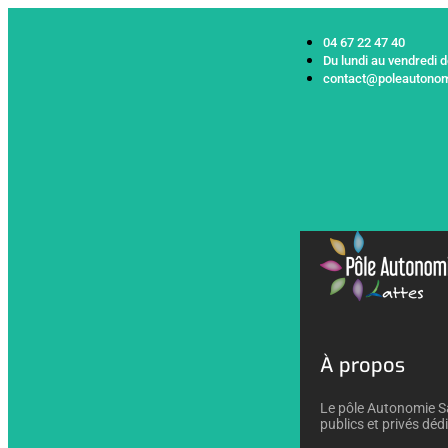
04 67 22 47 40
Du lundi au vendredi 
contact@poleautonom
À propos
Le pôle Autonomie Sa
publics et privés déd