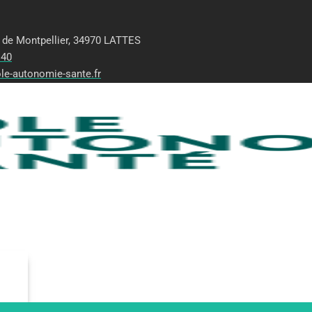
 de Montpellier, 34970 LATTES
 40
le-autonomie-sante.fr
edi (8h30-12h/13h-17h)