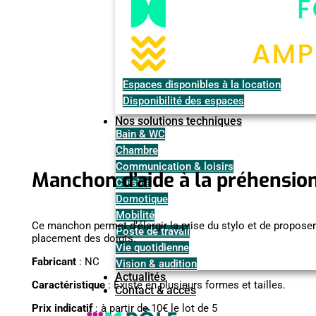
Espaces disponibles à la location
Disponibilité des espaces
Nos solutions techniques
Bain & WC
Chambre
Communication & loisirs
Manchon d’aide à la préhension
Cuisine
Domotique
Mobilité
Ce manchon permet d’élargir la prise du stylo et de proposer
Poste de travail
placement des doigts.
Vie quotidienne
Fabricant
: NC
Vision & audition
Actualités
Caractéristique
: Existe en plusieurs formes et tailles.
Contact & accès
Prix indicatif
: à partir de 10€ le lot de 5