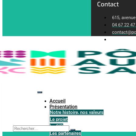
Contact
615, avenue
04 67 22 47
contact@po
Lundi-Vendr
Accueil
Présentation
Notre histoire, nos valeurs
Le projet
Le GIP
Les partenaires