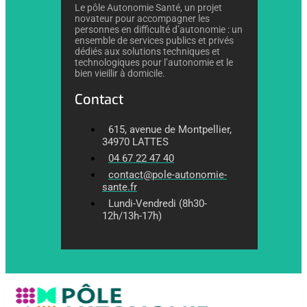
Le pôle Autonomie Santé, un projet
novateur pour accompagner les
personnes en difficulté d’autonomie : un
ensemble de services publics et privés
dédiés aux solutions techniques et
technologiques pour l’autonomie et le
bien vieillir à domicile.
Contact
615, avenue de Montpellier,
34970 LATTES
04 67 22 47 40
contact@pole-autonomie-
sante.fr
Lundi-Vendredi (8h30-
12h/13h-17h)