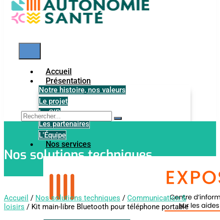
Accueil
Présentation
Notre histoire, nos valeurs
Le projet
Le GIP
Les partenaires
L'Équipe
Nos services
Nos solutions techniques
Accueil
/
Nos solutions techniques
/
Communication &
loisirs
/ Kit main-libre Bluetooth pour téléphone portable