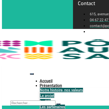
Contact
615, avenue
04 67 22 47
contact@po
Lundi-Vendr
Accueil
Présentation
Notre histoire, nos valeurs
Le projet
Le GIP
Les partenaires