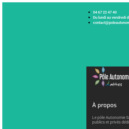
04 67 22 47 40
Du lundi au vendredi 
contact@poleautonom
À propos
Le pôle Autonomie Sa
publics et privés déd