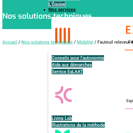
L'Équipe
Nos services
Nos solutions techniques
Accueil
/
Nos solutions techniques
/
Mobilité
/ Fauteuil releveur 
Conseils pour l'autonomie
Aide aux démarches
Service EqLAAT
Living Lab
Illustrations de la méthode