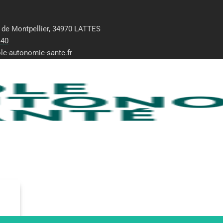
 de Montpellier, 34970 LATTES
 40
le-autonomie-sante.fr
edi (8h30-12h/13h-17h)