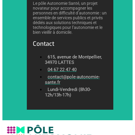
Le pôle Autonomie Santé, un projet
novateur pour accompagner les
personnes en difficulté d’autonomie : un
ensemble de services publics et privés
dédiés aux solutions techniques et
technologiques pour l’autonomie et le
bien vieillir à domicile.
Contact
615, avenue de Montpellier,
34970 LATTES
04 67 22 47 40
contact@pole-autonomie-
sante.fr
Lundi-Vendredi (8h30-
12h/13h-17h)