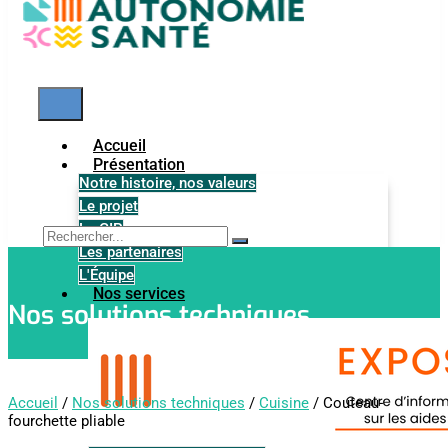
Accueil
Présentation
Notre histoire, nos valeurs
Le projet
Le GIP
Les partenaires
L'Équipe
Nos services
Nos solutions techniques
Accueil
/
Nos solutions techniques
/
Cuisine
/ Couteau-
fourchette pliable