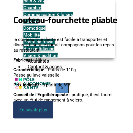
Bain & WC
Chambre
Communication & loisirs
Couteau-fourchette pliable
Cuisine
Domotique
Mobilité
le couteau fourchette est facile à transporter et
Poste de travail
discret, il sera le parfait compagnon pour les repas
Vie quotidienne
au restaurant.
Vision & audition
Fabricant
: NC
Actualités
Contact & accès
Caractéristique
: Poids de 110g
Passe au lave vaisselle
Prix indicatif
: à partir de 69€
X
Conseil de l’Ergothérapeute
: pratique, il est fourni
avec un étui de rangement à velcro.
En savoir plus