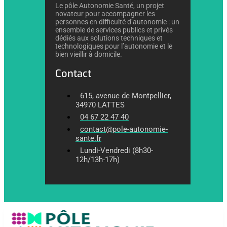
Le pôle Autonomie Santé, un projet
novateur pour accompagner les
personnes en difficulté d’autonomie : un
ensemble de services publics et privés
dédiés aux solutions techniques et
technologiques pour l’autonomie et le
bien vieillir à domicile.
Contact
615, avenue de Montpellier,
34970 LATTES
04 67 22 47 40
contact@pole-autonomie-
sante.fr
Lundi-Vendredi (8h30-
12h/13h-17h)