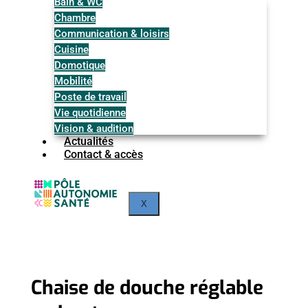
Bain & WC
Chambre
Communication & loisirs
Cuisine
Domotique
Mobilité
Poste de travail
Vie quotidienne
Vision & audition
Actualités
Contact & accès
X
Chaise de douche réglable