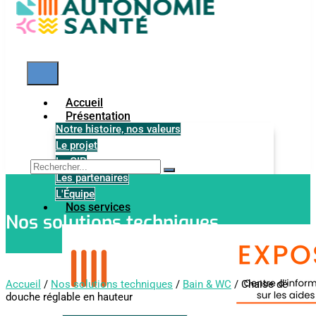
Accueil
Présentation
Notre histoire, nos valeurs
Le projet
Le GIP
Les partenaires
L'Équipe
Nos services
Nos solutions techniques
Accueil
/
Nos solutions techniques
/
Bain & WC
/ Chaise de
douche réglable en hauteur