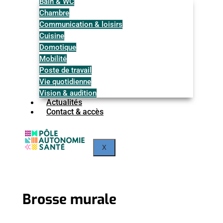
Bain & WC
Chambre
Communication & loisirs
Cuisine
Domotique
Mobilité
Poste de travail
Vie quotidienne
Vision & audition
Actualités
Contact & accès
X
Brosse murale