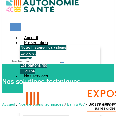
Accueil
Présentation
Notre histoire, nos valeurs
Le projet
Le GIP
Les partenaires
L'Équipe
Nos services
Nos solutions techniques
Accueil
/
Nos solutions techniques
/
Bain & WC
/ Brosse murale