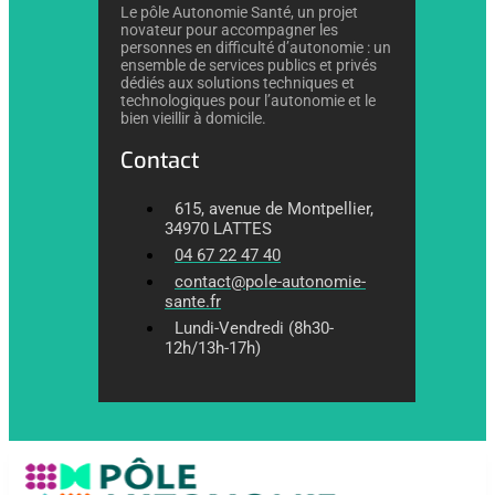
Le pôle Autonomie Santé, un projet
novateur pour accompagner les
personnes en difficulté d’autonomie : un
ensemble de services publics et privés
dédiés aux solutions techniques et
technologiques pour l’autonomie et le
bien vieillir à domicile.
Contact
615, avenue de Montpellier,
34970 LATTES
04 67 22 47 40
contact@pole-autonomie-
sante.fr
Lundi-Vendredi (8h30-
12h/13h-17h)