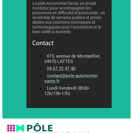
Le pôle Autonomie Santé, un projet
novateur pour accompagner les
personnes en difficulté d’autonomie : un
ensemble de services publics et privés
dédiés aux solutions techniques et
technologiques pour l’autonomie et le
bien vieillir à domicile.
Contact
615, avenue de Montpellier,
34970 LATTES
04 67 22 47 40
contact@pole-autonomie-
sante.fr
Lundi-Vendredi (8h30-
12h/13h-17h)