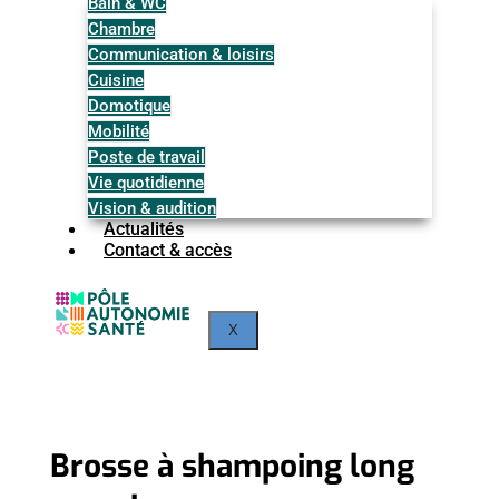
Bain & WC
Chambre
Communication & loisirs
Cuisine
Domotique
Mobilité
Poste de travail
Vie quotidienne
Vision & audition
Actualités
Contact & accès
X
Brosse à shampoing long