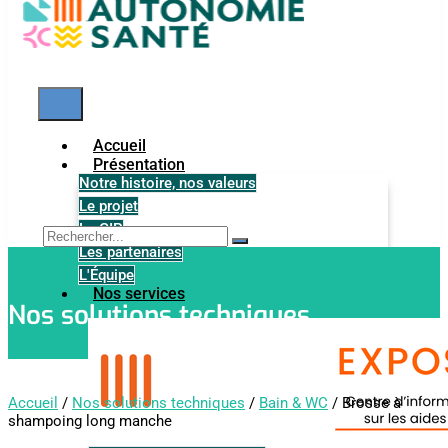
Accueil
Présentation
Notre histoire, nos valeurs
Le projet
Le GIP
Les partenaires
L'Équipe
Nos services
Nos solutions techniques
Accueil
/
Nos solutions techniques
/
Bain & WC
/ Brosse à
shampoing long manche