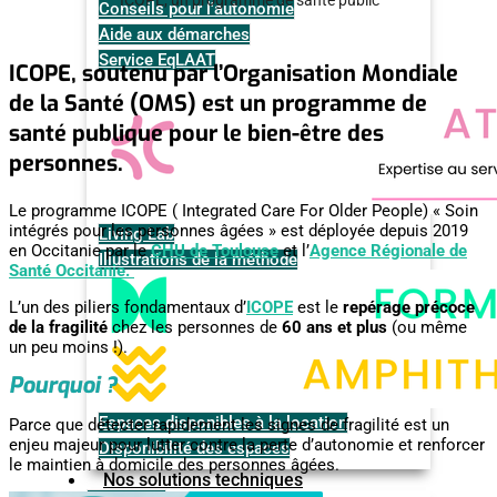
ICOPE, un programme de santé public
Conseils pour l'autonomie
Aide aux démarches
Service EqLAAT
ICOPE, soutenu par l’Organisation Mondiale
de la Santé (OMS) est un programme de
santé publique pour le bien-être des
personnes.
Le programme ICOPE ( Integrated Care For Older People) « Soin
intégrés pour les personnes âgées » est déployée depuis 2019
Living Lab
en Occitanie par le
CHU de Toulouse
et l’
Agence Régionale de
Illustrations de la méthode
Santé Occitanie.
L’un des piliers fondamentaux d’
ICOPE
est le
repérage précoce
de la fragilité
chez les personnes de
60 ans et plus
(ou même
un peu moins !).
Pourquoi ?
Espaces disponibles à la location
Parce que détecter rapidement les signes de fragilité est un
enjeu majeur pour lutter contre la perte d’autonomie et renforcer
Disponibilité des espaces
le maintien à domicile des personnes âgées.
Nos solutions techniques