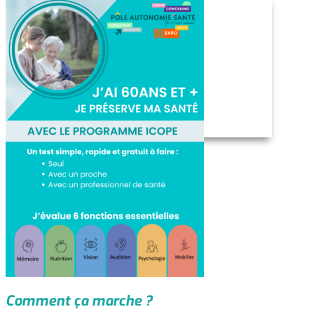
Bain & WC
Chambre
Communication & loisirs
Cuisine
Domotique
Mobilité
Poste de travail
Vie quotidienne
Vision & audition
Actualités
Contact & accès
X
Comment ça marche ?