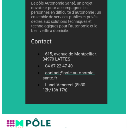
Le pôle Autonomie Santé, un projet
novateur pour accompagner les
personnes en difficulté d’autonomie : un
ensemble de services publics et privés
dédiés aux solutions techniques et
technologiques pour l’autonomie et le
bien vieillir à domicile.
Contact
615, avenue de Montpellier,
34970 LATTES
04 67 22 47 40
contact@pole-autonomie-
sante.fr
Lundi-Vendredi (8h30-
12h/13h-17h)