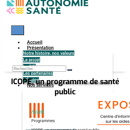
Accueil
Présentation
Notre histoire, nos valeurs
Le projet
Le GIP
Les partenaires
ICOPE, un programme de santé
L'Équipe
Nos services
public
Accueil
-
Programmes
-