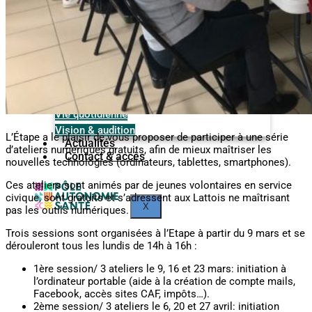
Bain & WC
Chambre
Communication & loisirs
Cuisine
Domotique
Mobilité
Poste de travail
Vie quotidienne
Vision & audition
L’Étape a le plaisir de vous proposer de participer à une série
Actualités
d’ateliers numériques gratuits, afin de mieux maîtriser les
Contact & accès
nouvelles technologies (ordinateurs, tablettes, smartphones).
Ces ateliers sont animés par de jeunes volontaires en service
civique, sont gratuits et s’adressent aux Lattois ne maîtrisant
X
pas les outils numériques.
Trois sessions sont organisées à l’Etape à partir du 9 mars et se
dérouleront tous les lundis de 14h à 16h :
1ère session/ 3 ateliers le 9, 16 et 23 mars: initiation à
l’ordinateur portable (aide à la création de compte mails,
Facebook, accès sites CAF, impôts…).
2ème session/ 3 ateliers le 6, 20 et 27 avril: initiation