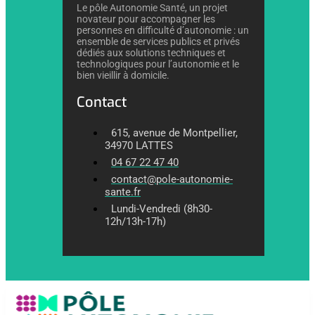
Le pôle Autonomie Santé, un projet
novateur pour accompagner les
personnes en difficulté d’autonomie : un
ensemble de services publics et privés
dédiés aux solutions techniques et
technologiques pour l’autonomie et le
bien vieillir à domicile.
Contact
615, avenue de Montpellier,
34970 LATTES
04 67 22 47 40
contact@pole-autonomie-
sante.fr
Lundi-Vendredi (8h30-
12h/13h-17h)