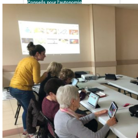
Conseils pour l'autonomie
Aide aux démarches
Service EqLAAT
Living Lab
Illustrations de la méthode
Espaces disponibles à la location
Disponibilité des espaces
Nos solutions techniques