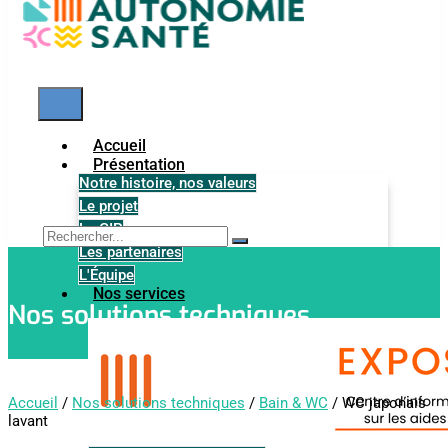
Accueil
Présentation
Notre histoire, nos valeurs
Le projet
Le GIP
Les partenaires
L'Équipe
Nos services
Nos solutions techniques
Accueil
/
Nos solutions techniques
/
Bain & WC
/ WC japonais
lavant