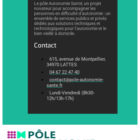
Le pôle Autonomie Santé, un projet
novateur pour accompagner les
personnes en difficulté d’autonomie : un
ensemble de services publics et privés
dédiés aux solutions techniques et
technologiques pour l’autonomie et le
bien vieillir à domicile.
Contact
615, avenue de Montpellier,
34970 LATTES
04 67 22 47 40
contact@pole-autonomie-
sante.fr
Lundi-Vendredi (8h30-
12h/13h-17h)