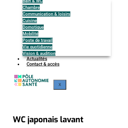
Bain & WC
Chambre
Communication & loisirs
Cuisine
Domotique
Mobilité
Poste de travail
Vie quotidienne
Vision & audition
Actualités
Contact & accès
X
WC japonais lavant