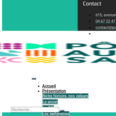
Contact
615, avenue
04 67 22 47
contact@po
Lundi-Vendr
Accueil
Présentation
Notre histoire, nos valeurs
Le projet
Le GIP
Les partenaires