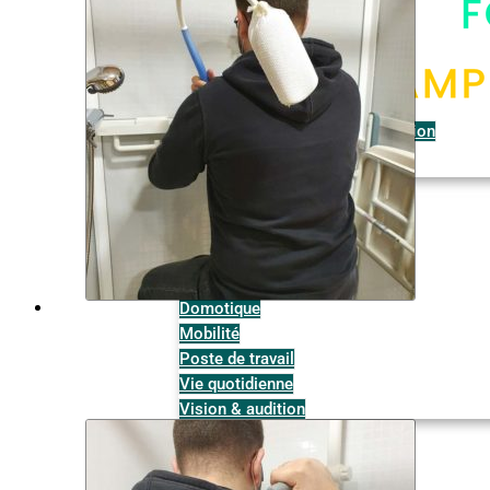
Espaces disponibles à la location
Disponibilité des espaces
Nos solutions techniques
Bain & WC
Chambre
Communication & loisirs
Cuisine
Domotique
Mobilité
Poste de travail
Vie quotidienne
Vision & audition
Actualités
Contact & accès