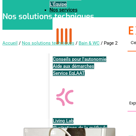
L'Équipe
Nos services
Nos solutions techniques
Accueil
/
Nos solutions techniques
/
Bain & WC
/ Page 2
Conseils pour l'autonomie
Aide aux démarches
Service EqLAAT
Living Lab
Illustrations de la méthode