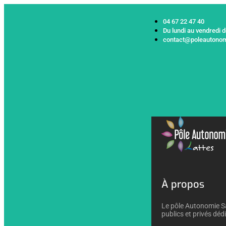
04 67 22 47 40
Du lundi au vendredi 
contact@poleautonom
À propos
Le pôle Autonomie Sa
publics et privés déd