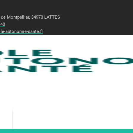
 de Montpellier, 34970 LATTES
 40
le-autonomie-sante.fr
edi (8h30-12h/13h-17h)