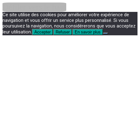
Défiler vers le haut
Ce site utilise des cookies pour améliorer votre expérience de
navigation et vous offrir un service plus personnalisé. Si vous
poursuivez la navigation, nous considérerons que vous acceptez
leur utilisation.
Accepter
Refuser
En savoir plus