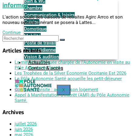
Bain & WC
informer
Chambre
Communication & loisirs
L'action sociale des caisses de retraites Agirc Arrco et son
Cuisine
nouveau service itinérant se posera à Lattes...
Domotique
Continue
Mobilité
Poste de travail
Vie quotidienne
Articles récents
Vision & audition
Actualités
La ministre déléguée chargée de l’Autonomie en visite au
Pôle Autonomie Santé
Contact & accès
Les Trophées de la Silver Économie Occitanie Est 2026
Le Pôle Autonomie Santé accueille les petit-déjeuner
Silver Occ
Conférence-visite : adapter son logement
X
Appel à Manifestation d’Intérêt (AMI) du Pôle Autonomie
Santé.
Archives
juillet 2026
juin 2026
mai 2026