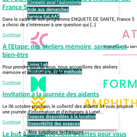
Conseils pour l'autonomie
France 5
Aide aux démarches
Service EqLAAT
Dans le cadre de son programme ENQUETE DE SANTE, France 5
a choisi de s’intéresser à une question qui […]
Continue
A l’Etape: des ateliers mémoire, sommeil et
bien-être
Living Lab
Pour prendre soin de vous, nous accueillons des ateliers
Illustrations de la méthode
mémoire et sommeil à l'Etape....
Continue
Invitation à la journée des aidants
Le 06 octobre prochain, le collectif des aidants 34 vous propose
une journée d'information et d'échanges à Lunel...
Espaces disponibles à la location
Continue
Disponibilité des espaces
Nos solutions techniques
Le bus Agirc-Arrco vient à Lattes pour vous