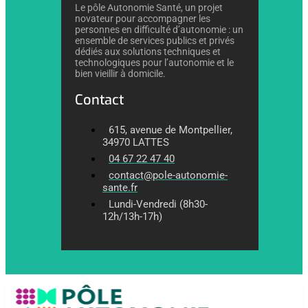
Le pôle Autonomie Santé, un projet
novateur pour accompagner les
personnes en difficulté d’autonomie : un
ensemble de services publics et privés
dédiés aux solutions techniques et
technologiques pour l’autonomie et le
bien vieillir à domicile.
Contact
615, avenue de Montpellier,
34970 LATTES
04 67 22 47 40
contact@pole-autonomie-
sante.fr
Lundi-Vendredi (8h30-
12h/13h-17h)