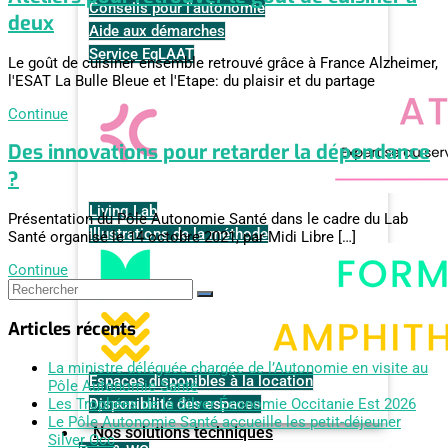
Conseils pour l'autonomie
deux
Aide aux démarches
Service EqLAAT
Le goût de cuisiner ensemble retrouvé grâce à France Alzheimer,
l'ESAT La Bulle Bleue et l'Etape: du plaisir et du partage
Continue
Des innovations pour retarder la dépendance
?
Living Lab
Présentation du Pôle Autonomie Santé dans le cadre du Lab
Illustrations de la méthode
Santé organisé le 14 octobre 2021, par Midi Libre […]
Continue
Articles récents
La ministre déléguée chargée de l’Autonomie en visite au
Espaces disponibles à la location
Pôle Autonomie Santé
Disponibilité des espaces
Les Trophées de la Silver Économie Occitanie Est 2026
Le Pôle Autonomie Santé accueille les petit-déjeuner
Nos solutions techniques
Silver Occ