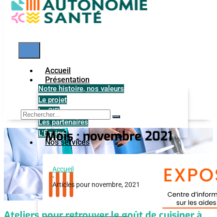
Accueil
Présentation
Notre histoire, nos valeurs
Le projet
Le GIP
Les partenaires
Mois :
novembre 2021
L'Équipe
Nos services
Accueil
-
Articles pour novembre, 2021
Ateliers pour retrouver le goût de cuisiner à