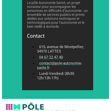
Le pôle Autonomie Santé, un projet
novateur pour accompagner les
personnes en difficulté d’autonomie : un
ensemble de services publics et privés
dédiés aux solutions techniques et
technologiques pour l’autonomie et le
bien vieillir à domicile.
Contact
615, avenue de Montpellier,
34970 LATTES
04 67 22 47 40
contact@pole-autonomie-
sante.fr
Lundi-Vendredi (8h30-
12h/13h-17h)