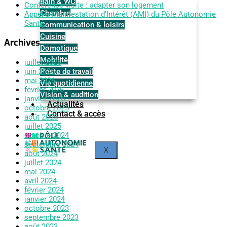
Bain & WC
Conférence-visite : adapter son logement
Chambre
Appel à Manifestation d’Intérêt (AMI) du Pôle Autonomie
Santé.
Communication & loisirs
Cuisine
Archives
Domotique
Mobilité
juillet 2026
Poste de travail
juin 2026
mai 2026
Vie quotidienne
février 2026
Vision & audition
janvier 2026
Actualités
octobre 2025
Contact & accès
août 2025
juillet 2025
octobre 2024
septembre 2024
X
août 2024
juillet 2024
mai 2024
avril 2024
février 2024
janvier 2024
octobre 2023
septembre 2023
août 2023